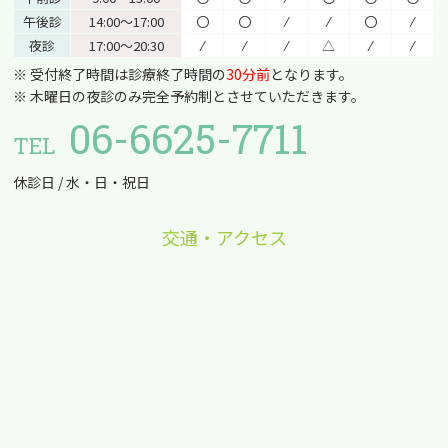
午後診
14:00〜17:00
〇
〇
⁄
⁄
〇
⁄
夜診
17:00〜20:30
⁄
⁄
⁄
△
⁄
⁄
※ 受付終了時間は診療終了時間の
30分前
となります。
※ 木曜日の夜診のみ完全予約制とさせていただきます。
06-6625-7711
TEL
休診日 / 水・日・祝日
交通・アクセス