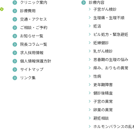
クリニック案内
診療内容
子宮がん検診
診療費用
生理痛・生理不順
交通・アクセス
妊活
ご相談・ご予約
ピル処方・緊急避妊
お知らせ一覧
妊婦健診
院長コラム一覧
乳がん検診
求人採用情報
思春期の生理の悩み
個人情報保護方針
痒み、おりもの異常
サイトマップ
性病
リンク集
更年期障害
健診後精査
子宮の異常
卵巣の異常
避妊相談
ホルモンバランスの乱