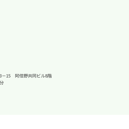
3－15 阿倍野共同ビル8階
分