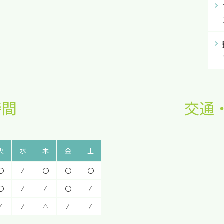
時間
交通
火
水
木
金
土
〇
⁄
〇
〇
〇
〇
⁄
⁄
〇
⁄
⁄
⁄
△
⁄
⁄