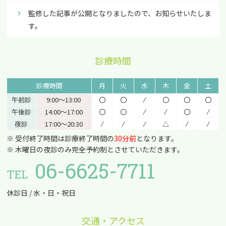
監修した記事が公開となりましたので、お知らせいたしま
す。
診療時間
診療時間
月
火
水
木
金
土
午前診
9:00〜13:00
〇
〇
⁄
〇
〇
〇
午後診
14:00〜17:00
〇
〇
⁄
⁄
〇
⁄
夜診
17:00〜20:30
⁄
⁄
⁄
△
⁄
⁄
※ 受付終了時間は診療終了時間の
30分前
となります。
※ 木曜日の夜診のみ完全予約制とさせていただきます。
06-6625-7711
TEL
休診日 / 水・日・祝日
交通・アクセス