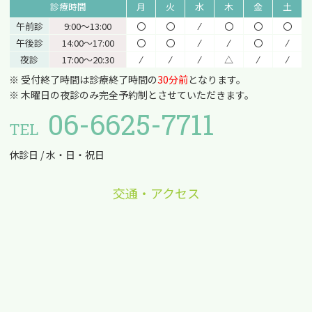
診療時間
月
火
水
木
金
土
午前診
9:00〜13:00
〇
〇
⁄
〇
〇
〇
午後診
14:00〜17:00
〇
〇
⁄
⁄
〇
⁄
夜診
17:00〜20:30
⁄
⁄
⁄
△
⁄
⁄
※ 受付終了時間は診療終了時間の
30分前
となります。
※ 木曜日の夜診のみ完全予約制とさせていただきます。
06-6625-7711
TEL
休診日 / 水・日・祝日
交通・アクセス