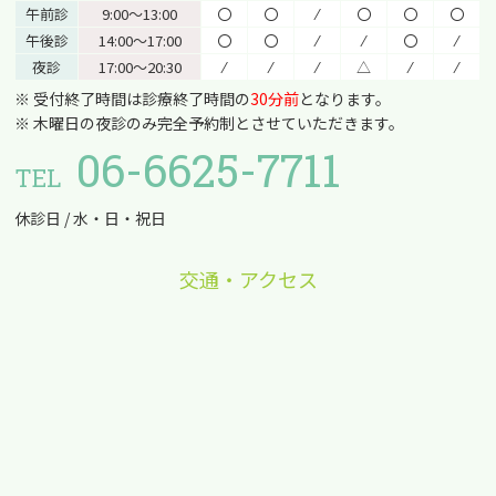
午前診
9:00〜13:00
〇
〇
⁄
〇
〇
〇
午後診
14:00〜17:00
〇
〇
⁄
⁄
〇
⁄
夜診
17:00〜20:30
⁄
⁄
⁄
△
⁄
⁄
※ 受付終了時間は診療終了時間の
30分前
となります。
※ 木曜日の夜診のみ完全予約制とさせていただきます。
06-6625-7711
TEL
休診日 / 水・日・祝日
交通・アクセス