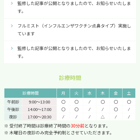
監修した記事が公開となりましたので、お知らせいたしま
す。
フルミスト（インフルエンザワクチン点鼻タイプ）実施し
ています
監修した記事が公開となりましたので、お知らせいたしま
す。
診療時間
診療時間
月
火
水
木
金
土
午前診
9:00〜13:00
〇
〇
⁄
〇
〇
〇
午後診
14:00〜17:00
〇
〇
⁄
⁄
〇
⁄
夜診
17:00〜20:30
⁄
⁄
⁄
△
⁄
⁄
※ 受付終了時間は診療終了時間の
30分前
となります。
※ 木曜日の夜診のみ完全予約制とさせていただきます。