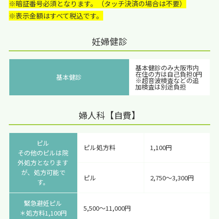
※暗証番号必須となります。（タッチ決済の場合は不要）
※表示金額はすべて税込です。
妊婦健診
基本健診のみ大阪市内
在住の方は
自己負担0円
基本健診
※超音波検査などの追
加検査は別途負担
婦人科【自費】
ピル
ピル処方料
1,100円
その他のピルは院
外処方となります
が、処方可能で
ピル
2,750～3,300円
す。
緊急避妊ピル
5,500～11,000円
＊処方料1,100円