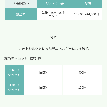
~料金目安〜
平均ショット数
平均額
単発 90～100シ
顔全体
39,600～44,000円
ョット
脱毛
フォトシルクを使った光エネルギーによる脱毛
施術のショット回数計算
単発 1
回数x
400円
ショット
連続 1
回数x
150円
ショット