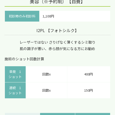
美容（※予約制）【自費】
初診時のみ初診料
1,100円
I2PL 【フォトシルク】
レーザーではない さりげなく薄くするシミ取り
肌の調子が悪い、赤ら顔が気になる方にお勧め
施術のショット回数計算
単発 1
回数x
400円
ショット
連続 1
回数x
150円
ショット