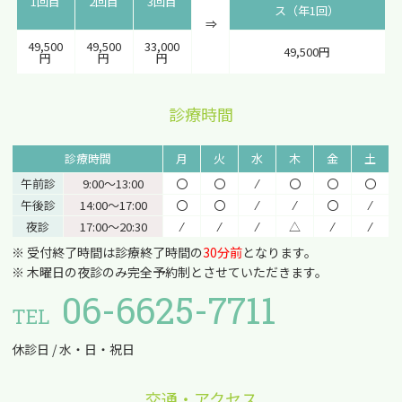
1回目
2回目
3回目
ス（年1回）
⇒
49,500
49,500
33,000
49,500円
円
円
円
診療時間
診療時間
月
火
水
木
金
土
午前診
9:00〜13:00
〇
〇
⁄
〇
〇
〇
午後診
14:00〜17:00
〇
〇
⁄
⁄
〇
⁄
夜診
17:00〜20:30
⁄
⁄
⁄
△
⁄
⁄
※ 受付終了時間は診療終了時間の
30分前
となります。
※ 木曜日の夜診のみ完全予約制とさせていただきます。
06-6625-7711
TEL
休診日 / 水・日・祝日
交通・アクセス